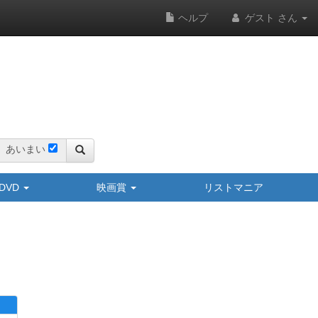
ヘルプ
ゲスト さん
あいまい
y/DVD
映画賞
リストマニア