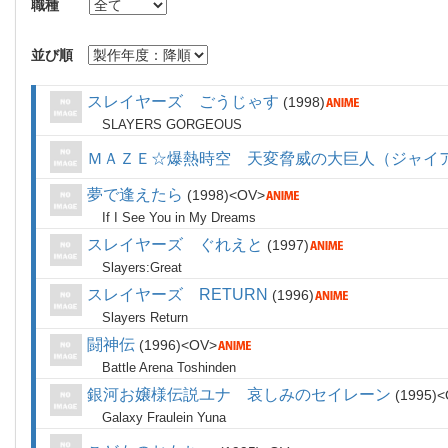
職種
並び順
スレイヤーズ ごうじゃす
1998
SLAYERS GORGEOUS
ＭＡＺＥ☆爆熱時空 天変脅威の大巨人（ジャイ
夢で逢えたら
1998
OV
If I See You in My Dreams
スレイヤーズ ぐれえと
1997
Slayers:Great
スレイヤーズ RETURN
1996
Slayers Return
闘神伝
1996
OV
Battle Arena Toshinden
銀河お嬢様伝説ユナ 哀しみのセイレーン
1995
Galaxy Fraulein Yuna