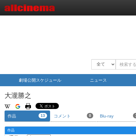
劇場公開スケジュール
ニュース
大瀧勝之
作品
13
コメント
0
Blu-ray
作品