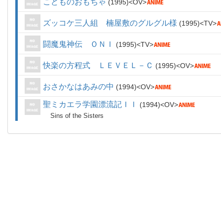
こどものおもちゃ
1995
OV
ズッコケ三人組 楠屋敷のグルグル様
1995
TV
闘魔鬼神伝 ＯＮＩ
1995
TV
快楽の方程式 ＬＥＶＥＬ－Ｃ
1995
OV
おさかなはあみの中
1994
OV
聖ミカエラ学園漂流記ＩＩ
1994
OV
Sins of the Sisters