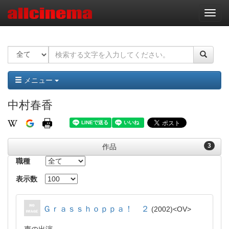
ナ
ビ
ゲ
ー
シ
ョ
ン
メニュー
中村春香
3
作品
職種
表示数
Ｇｒａｓｓｈｏｐｐａ！ ２
2002
OV