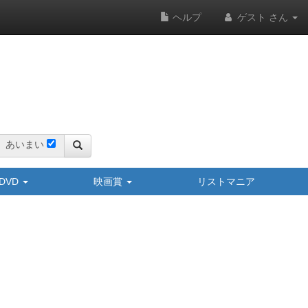
ヘルプ
ゲスト さん
あいまい
y/DVD
映画賞
リストマニア