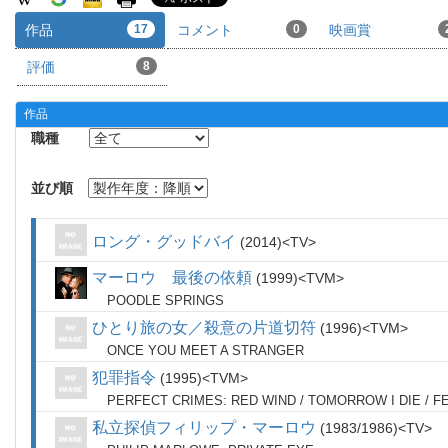
作品
17
コメント
0
映画賞
評価
8
作品
職種
並び順
ロング・グッドバイ
2014
TV
マーロウ 最後の依頼
1999
TVM
POODLE SPRINGS
ひとり旅の女／殺意の片道切符
1996
TVM
ONCE YOU MEET A STRANGER
犯罪指令
1995
TVM
PERFECT CRIMES: RED WIND / TOMORROW I DIE / 
私立探偵フィリップ・マーロウ
1983/1986
TV