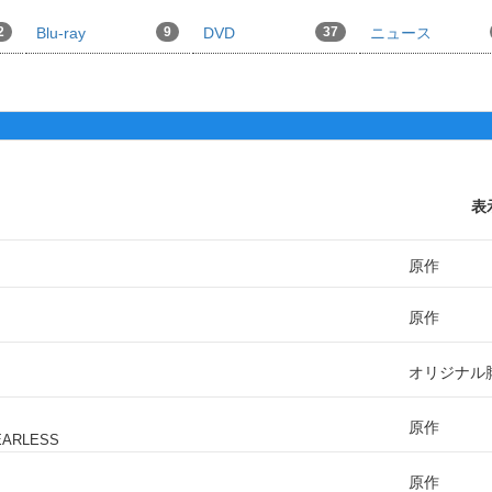
2
Blu-ray
9
DVD
37
ニュース
表
原作
原作
オリジナル
原作
FEARLESS
原作