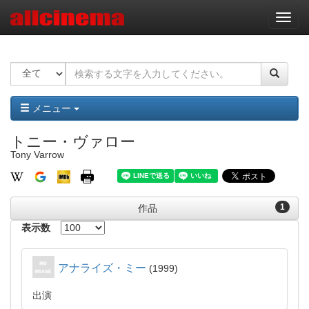
ナ
ビ
ゲ
ー
シ
ョ
ン
メニュー
トニー・ヴァロー
Tony Varrow
1
作品
表示数
アナライズ・ミー
1999
出演