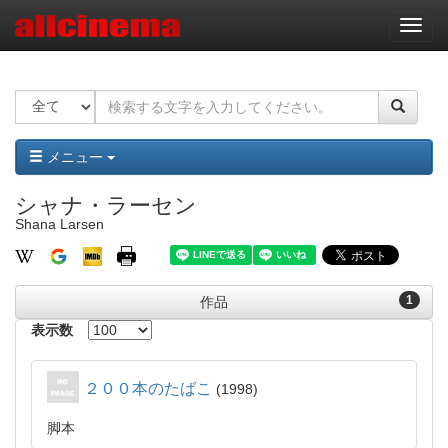
ナ
ビ
ゲ
ー
シ
ョ
ン
メニュー
シャナ・ラーセン
Shana Larsen
1
作品
表示数
２００本のたばこ
1998
脚本