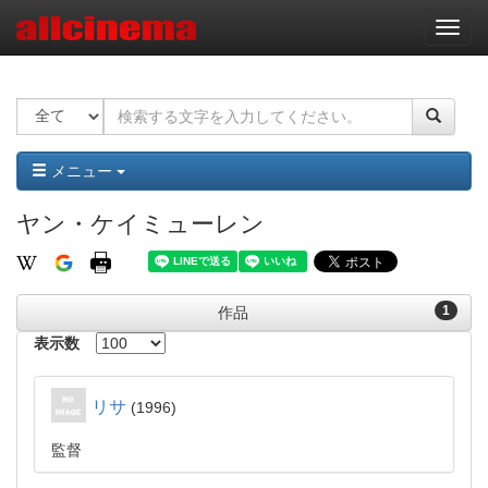
ナ
ビ
ゲ
ー
シ
ョ
ン
メニュー
ヤン・ケイミューレン
1
作品
表示数
リサ
1996
監督