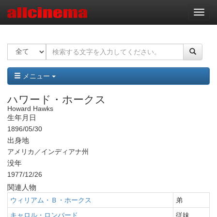
ナ
ビ
ゲ
ー
シ
ョ
ン
メニュー
ハワード・ホークス
Howard Hawks
生年月日
1896/05/30
出身地
アメリカ／インディアナ州
没年
1977/12/26
関連人物
ウィリアム・Ｂ・ホークス
弟
キャロル・ロンバード
従妹