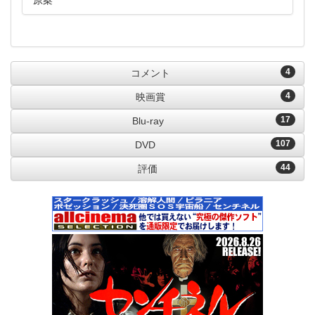
原案
4
コメント
4
映画賞
17
Blu-ray
107
DVD
44
評価