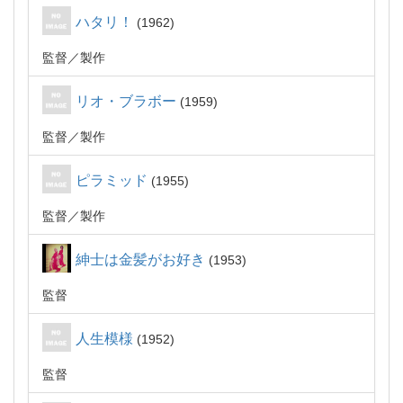
ハタリ！
1962
監督
製作
リオ・ブラボー
1959
監督
製作
ピラミッド
1955
監督
製作
紳士は金髪がお好き
1953
監督
人生模様
1952
監督