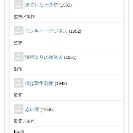
果てしなき蒼空
1952
監督
製作
モンキー・ビジネス
1952
監督
遊星よりの物体Ｘ
1951
製作
僕は戦争花嫁
1949
監督
赤い河
1948
監督
製作