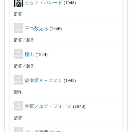
ヒット・パレード
1948
監督
三つ数えろ
1946
監督
製作
脱出
1944
監督
製作
駆潜艇Ｋ－２２５
1943
製作
空軍／エア・フォース
1943
監督