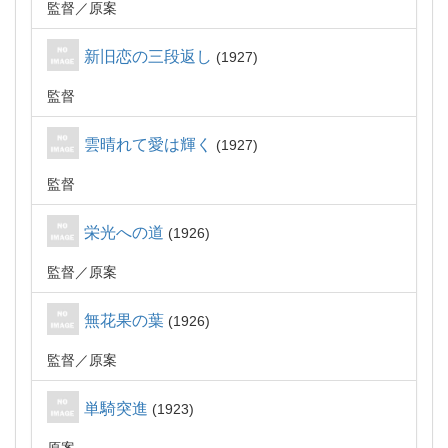
監督
原案
新旧恋の三段返し
1927
監督
雲晴れて愛は輝く
1927
監督
栄光への道
1926
監督
原案
無花果の葉
1926
監督
原案
単騎突進
1923