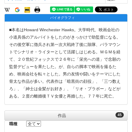
バイオグラフィ
■本名はHoward Winchester Hawks。大学時代、映画会社の
小道具係のアルバイトをしたのがきっかけで助監督になる。
その後空軍に徴兵され第一次大戦終了後に除隊、パラマウン
トでシナリオ・ライターとして活躍しはじめる。ＭＧＭを経
て、２０世紀フォックスで２６年に「栄光への道」で念願の
監督デビューを果たした。が、自らの脚本で映画を撮るた
め、映画会社を転々とした。男の友情や闘いをテーマにした
骨太な作品が多い。代表作は「暗黒街の顔役」、「三つ数え
ろ」、「紳士は金髪がお好き」、「リオ・ブラボー」などが
ある。２度の離婚後ＴＶ女優と再婚した。７７年に死亡。
45
作品
職種