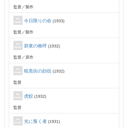
監督
製作
今日限りの命
1933
監督
製作
群衆の喚呼
1932
監督
原作
暗黒街の顔役
1932
監督
虎鮫
1932
監督
光に叛く者
1931