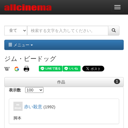
ナ
ビ
ゲ
ー
シ
ョ
ン
メニュー
ジム・ビードッグ
1
作品
表示数
赤い殺意
1992
脚本