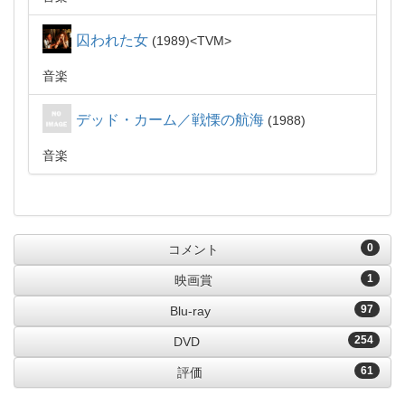
囚われた女
1989
TVM
音楽
デッド・カーム／戦慄の航海
1988
音楽
0
コメント
1
映画賞
97
Blu-ray
254
DVD
61
評価