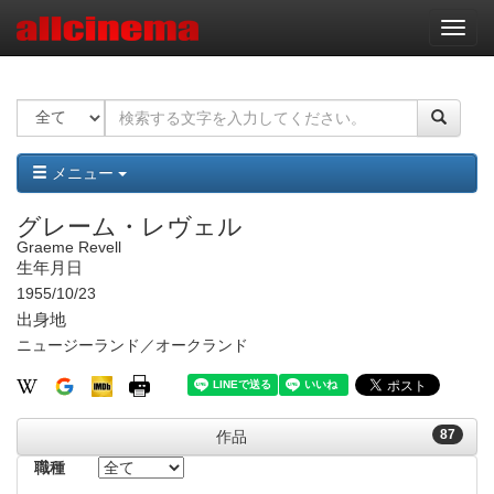
ナ
ビ
ゲ
ー
シ
ョ
ン
メニュー
グレーム・レヴェル
Graeme Revell
生年月日
1955/10/23
出身地
ニュージーランド／オークランド
87
作品
職種