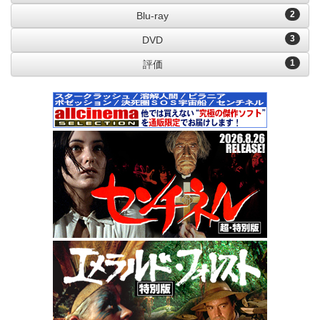
2
Blu-ray
3
DVD
1
評価