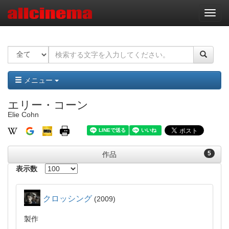
ナ
ビ
ゲ
ー
シ
ョ
ン
メニュー
エリー・コーン
Elie Cohn
5
作品
表示数
クロッシング
2009
製作