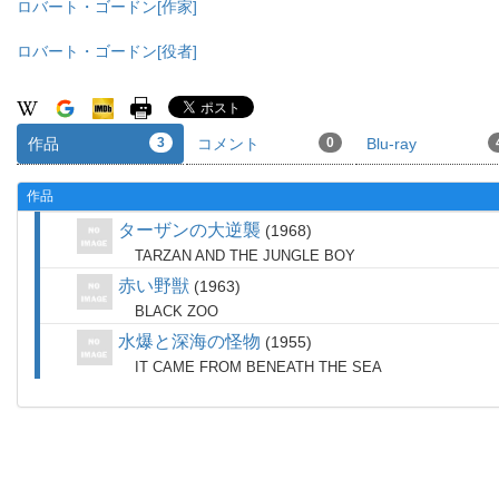
ロバート・ゴードン[作家]
ロバート・ゴードン[役者]
作品
3
コメント
0
Blu-ray
作品
ターザンの大逆襲
1968
TARZAN AND THE JUNGLE BOY
赤い野獣
1963
BLACK ZOO
水爆と深海の怪物
1955
IT CAME FROM BENEATH THE SEA