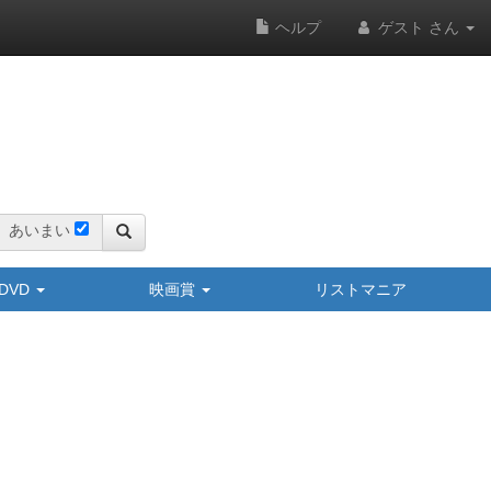
ヘルプ
ゲスト さん
あいまい
y/DVD
映画賞
リストマニア