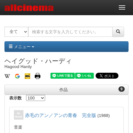
ナ
ビ
ゲ
ー
シ
ョ
ン
メニュー
ヘイグッド・ハーディ
Hagood Hardy
9
作品
表示数
赤毛のアン／アンの青春 完全版
1988
音楽