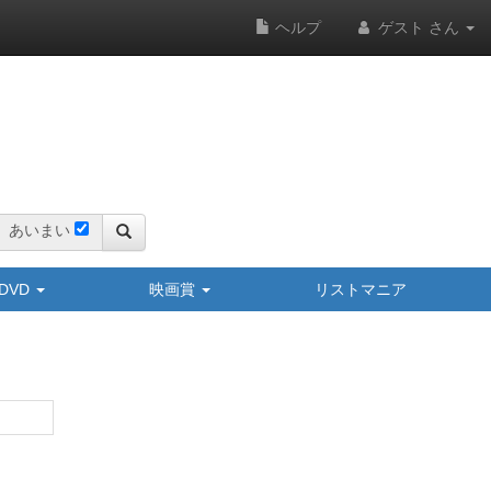
ヘルプ
ゲスト さん
あいまい
y/DVD
映画賞
リストマニア