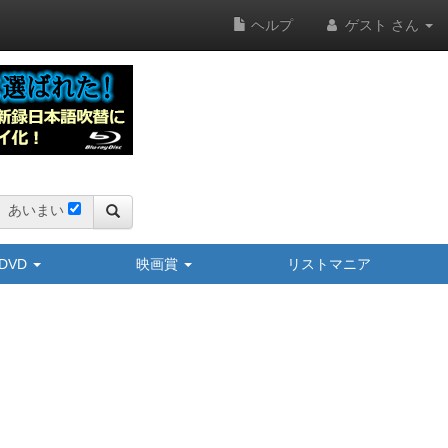
ヘルプ
ゲスト さん
あいまい
y/DVD
映画賞
リストマニア