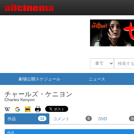
劇場公開スケジュール
ニュース
チャールズ・ケニヨン
Charles Kenyon
作品
12
コメント
0
DVD
1
作品