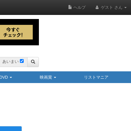
ヘルプ
ゲスト さん
あいまい
y/DVD
映画賞
リストマニア