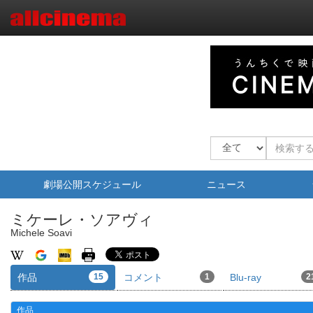
劇場公開スケジュール
ニュース
ミケーレ・ソアヴィ
Michele Soavi
作品
15
コメント
1
Blu-ray
2
作品