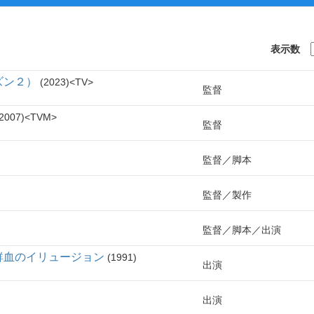
表示数
ズン２）
2023
TV
監督
2007
TVM
監督
監督
脚本
監督
製作
監督
脚本
出演
鮮血のイリュージョン
1991
出演
出演