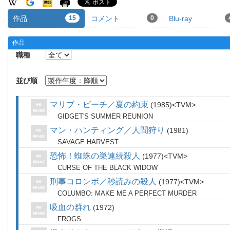
作品
15
コメント
0
Blu-ray
作品
職種
並び順
マリブ・ビーチ／夏の約束
1985
TVM
GIDGET'S SUMMER REUNION
マン・ハンティング／人間狩り
1981
SAVAGE HARVEST
恐怖！蜘蛛の巣連続殺人
1977
TVM
CURSE OF THE BLACK WIDOW
刑事コロンボ／秒読みの殺人
1977
TVM
COLUMBO: MAKE ME A PERFECT MURDER
吸血の群れ
1972
FROGS