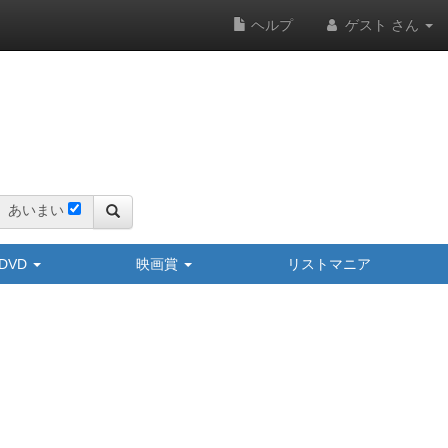
ヘルプ
ゲスト さん
あいまい
y/DVD
映画賞
リストマニア