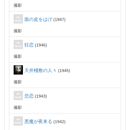
撮影
面の皮をはげ
1947
撮影
狂恋
1946
撮影
天井棧敷の人々
1945
撮影
悲恋
1943
撮影
悪魔が夜来る
1942