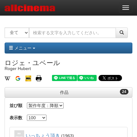
ナ
ビ
ゲ
ー
シ
ョ
ン
メニュー
ロジェ・ユベール
Roger Hubert
24
作品
並び順
表示数
いっちょう頂き
1963