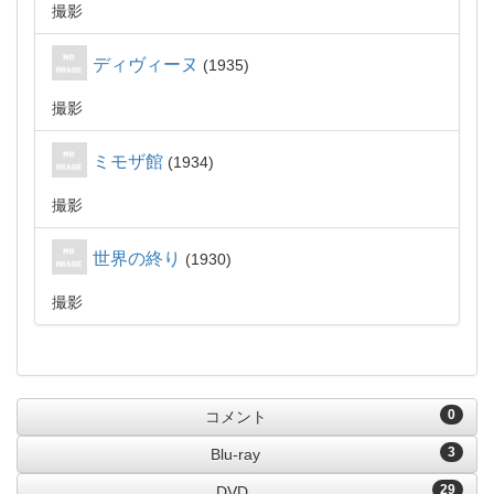
撮影
ディヴィーヌ
1935
撮影
ミモザ館
1934
撮影
世界の終り
1930
撮影
0
コメント
3
Blu-ray
29
DVD