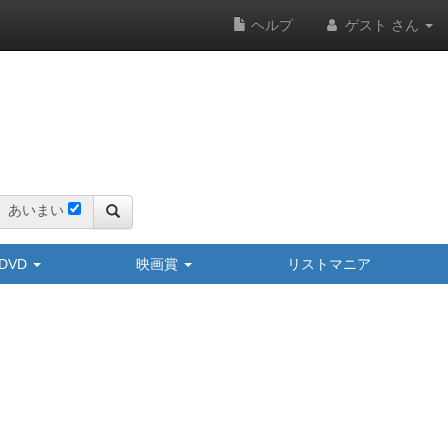
ヘルプ
ゲスト さん
あいまい
y/DVD
映画賞
リストマニア