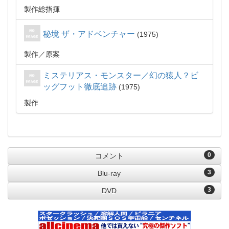
製作総指揮
秘境 ザ・アドベンチャー
1975
製作
原案
ミステリアス・モンスター／幻の猿人？ビ
ッグフット徹底追跡
1975
製作
0
コメント
3
Blu-ray
3
DVD