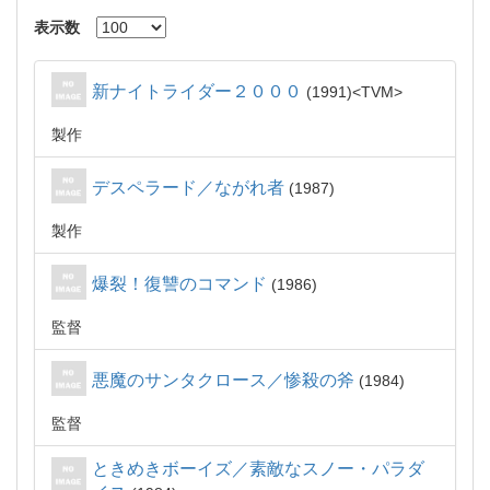
表示数
新ナイトライダー２０００
1991
TVM
製作
デスペラード／ながれ者
1987
製作
爆裂！復讐のコマンド
1986
監督
悪魔のサンタクロース／惨殺の斧
1984
監督
ときめきボーイズ／素敵なスノー・パラダ