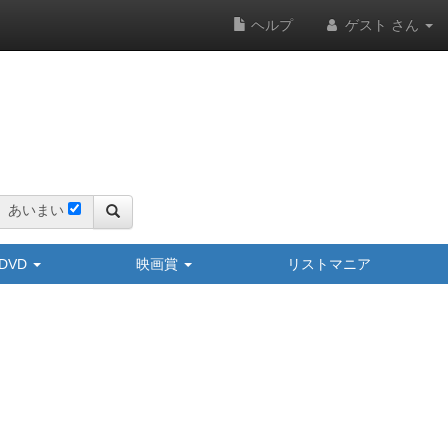
ヘルプ
ゲスト さん
あいまい
y/DVD
映画賞
リストマニア