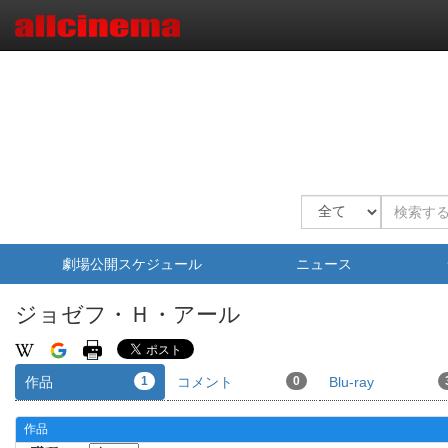
劇場公開スケジュール
ニュース
ジョゼフ・Ｈ・アール
作品
1
コメント
0
Blu-ray
作品