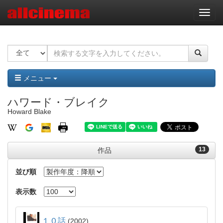
ナ
ビ
ゲ
ー
シ
ョ
ン
メニュー
ハワード・ブレイク
Howard Blake
13
作品
並び順
表示数
１０話
2002