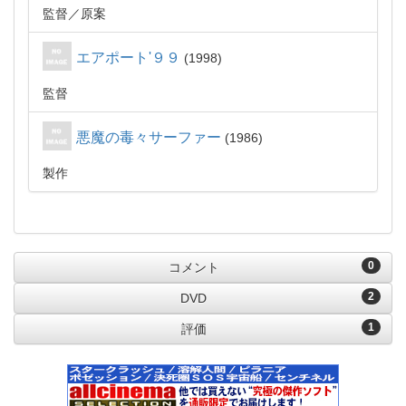
監督
原案
エアポート'９９
1998
監督
悪魔の毒々サーファー
1986
製作
0
コメント
2
DVD
1
評価