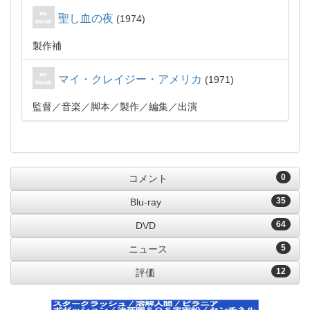
聖し血の夜
1974
製作補
マイ・クレイジー・アメリカ
1971
監督
音楽
脚本
製作
編集
出演
0
コメント
35
Blu-ray
64
DVD
5
ニュース
12
評価