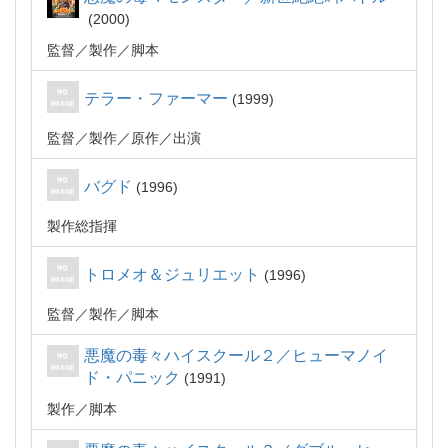
2000
監督
製作
脚本
テラー・ファーマー
1999
監督
製作
原作
出演
バグド
1996
製作総指揮
トロメオ＆ジュリエット
1996
監督
製作
脚本
悪魔の毒々ハイスクール２／ヒューマノイ
ド・パニック
1991
製作
脚本