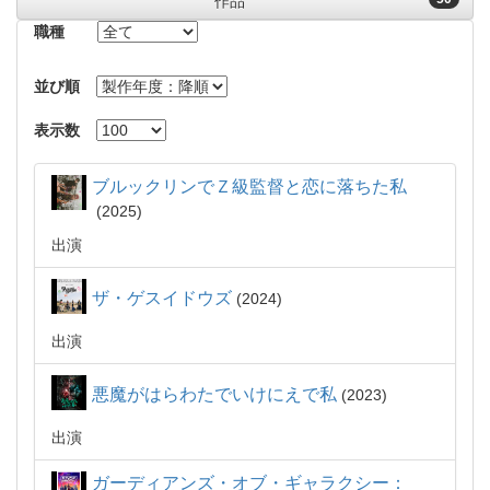
作品
職種
並び順
表示数
ブルックリンでＺ級監督と恋に落ちた私
2025
出演
ザ・ゲスイドウズ
2024
出演
悪魔がはらわたでいけにえで私
2023
出演
ガーディアンズ・オブ・ギャラクシー：