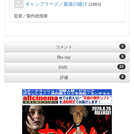
ギャンブラーズ／最後の賭け
1983
監督
製作総指揮
0
コメント
9
Blu-ray
25
DVD
9
評価