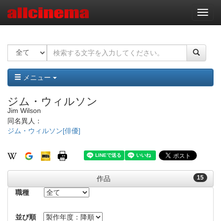
ナ
ビ
ゲ
ー
シ
ョ
ン
メニュー
ジム・ウィルソン
Jim Wilson
同名異人：
ジム・ウィルソン[俳優]
15
作品
職種
並び順