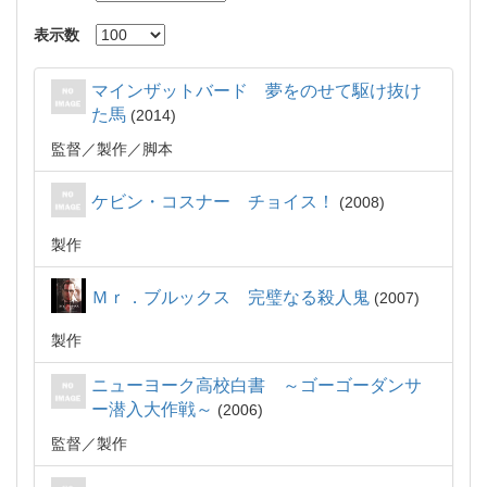
表示数
マインザットバード 夢をのせて駆け抜け
た馬
2014
監督
製作
脚本
ケビン・コスナー チョイス！
2008
製作
Ｍｒ．ブルックス 完璧なる殺人鬼
2007
製作
ニューヨーク高校白書 ～ゴーゴーダンサ
ー潜入大作戦～
2006
監督
製作