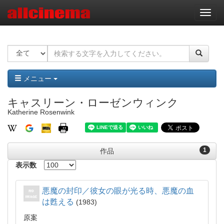
ナ
ビ
ゲ
ー
シ
ョ
ン
メニュー
キャスリーン・ローゼンウィンク
Katherine Rosenwink
1
作品
表示数
悪魔の封印／彼女の眼が光る時、悪魔の血
は甦える
1983
原案