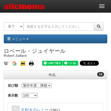
ナ
ビ
ゲ
ー
シ
ョ
ン
メニュー
ロベール・ジュイヤール
Robert Juillard
14
作品
並び順
表示数
左利きのレミー
1961