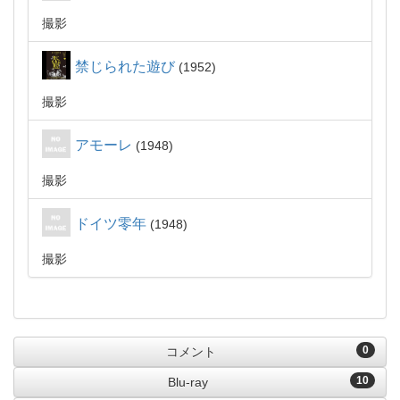
撮影
禁じられた遊び
1952
撮影
アモーレ
1948
撮影
ドイツ零年
1948
撮影
0
コメント
10
Blu-ray