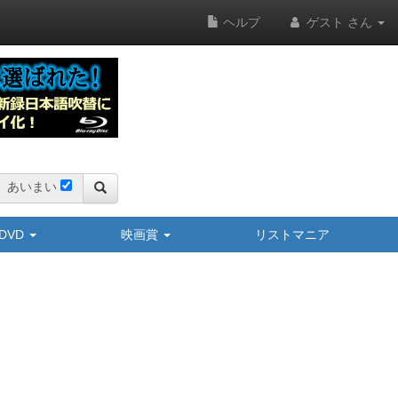
ヘルプ
ゲスト さん
あいまい
y/DVD
映画賞
リストマニア