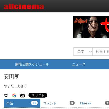
劇場公開スケジュール
ニュース
安田朗
やすだ・あきら
作品
21
コメント
0
Blu-ray
6