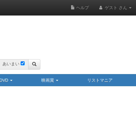
ヘルプ
ゲスト さん
あいまい
y/DVD
映画賞
リストマニア