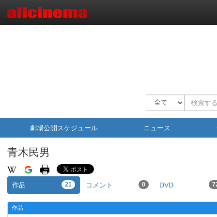
劇場公開スケジュール
ニュース
青木民男
作品
21
コメント
0
DVD
7
作品