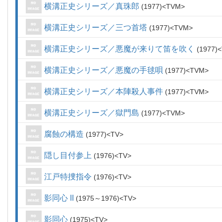
横溝正史シリーズ／真珠郎
1977
TVM
横溝正史シリーズ／三つ首塔
1977
TVM
横溝正史シリーズ／悪魔が来りて笛を吹く
1977
横溝正史シリーズ／悪魔の手毬唄
1977
TVM
横溝正史シリーズ／本陣殺人事件
1977
TVM
横溝正史シリーズ／獄門島
1977
TVM
腐蝕の構造
1977
TV
隠し目付参上
1976
TV
江戸特捜指令
1976
TV
影同心 II
1975～1976
TV
影同心
1975
TV