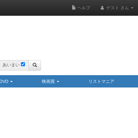
ヘルプ
ゲスト さん
あいまい
y/DVD
映画賞
リストマニア