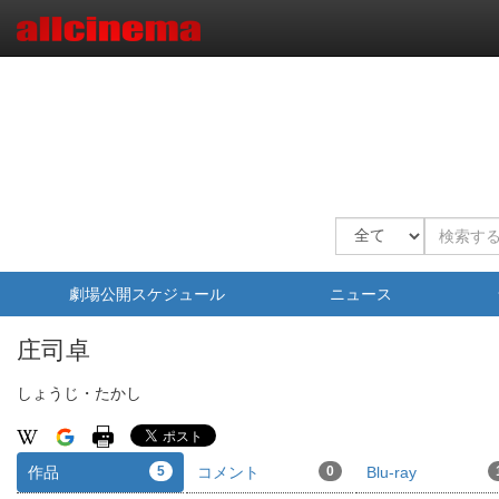
劇場公開スケジュール
ニュース
庄司卓
しょうじ・たかし
作品
5
コメント
0
Blu-ray