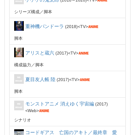
2018～2020
TV
シリーズ構成
脚本
重神機パンドーラ
2018
TV
脚本
アリスと蔵六
2017
TV
構成協力
脚本
夏目友人帳 陸
2017
TV
脚本
モンストアニメ 消えゆく宇宙編
2017
Web
シナリオ
コードギアス 亡国のアキト／最終章 愛