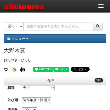
ナ
ビ
ゲ
ー
シ
ョ
ン
メニュー
大野木寛
おおのぎ・ひろし
103
作品
職種
並び順
表示数