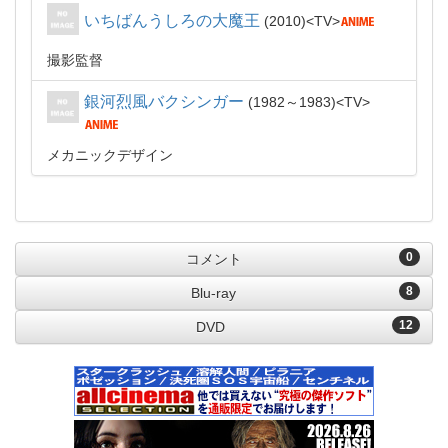
いちばんうしろの大魔王
2010
TV
撮影監督
銀河烈風バクシンガー
1982～1983
TV
メカニックデザイン
0
コメント
8
Blu-ray
12
DVD