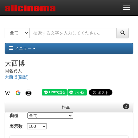
ナ
ビ
ゲ
ー
シ
ョ
ン
メニュー
大西博
同名異人：
大西博[撮影]
2
作品
職種
表示数