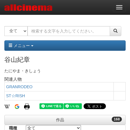
ナ
ビ
ゲ
ー
シ
ョ
ン
メニュー
谷山紀章
たにやま・きしょう
関連人物
GRANRODEO
ST☆RISH
168
作品
職種