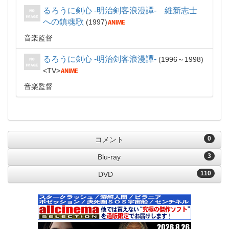
るろうに剣心 -明治剣客浪漫譚- 維新志士
への鎮魂歌
1997
音楽監督
るろうに剣心 -明治剣客浪漫譚-
1996～1998
TV
音楽監督
0
コメント
3
Blu-ray
110
DVD