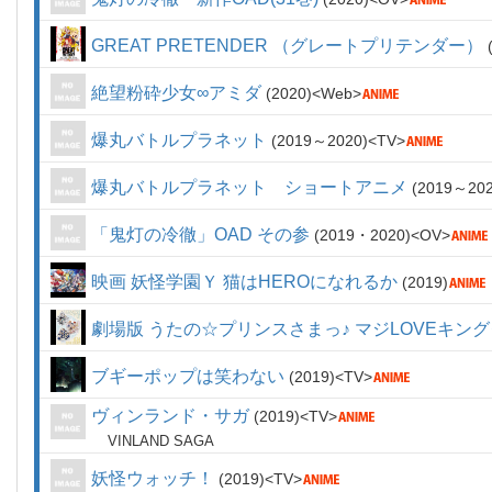
GREAT PRETENDER （グレートプリテンダー）
絶望粉砕少女∞アミダ
2020
Web
爆丸バトルプラネット
2019～2020
TV
爆丸バトルプラネット ショートアニメ
2019～20
「鬼灯の冷徹」OAD その参
2019・2020
OV
映画 妖怪学園Ｙ 猫はHEROになれるか
2019
劇場版 うたの☆プリンスさまっ♪ マジLOVEキン
ブギーポップは笑わない
2019
TV
ヴィンランド・サガ
2019
TV
VINLAND SAGA
妖怪ウォッチ！
2019
TV