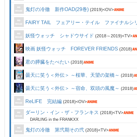
鬼灯の冷徹 新作OAD(29巻)
2019
OV
FAIRY TAIL フェアリー・テイル ファイナルシ
妖怪ウォッチ シャドウサイド
2018～2019
TV
映画 妖怪ウォッチ FOREVER FRIENDS
2018
君の膵臓をたべたい
2018
曇天に笑う＜外伝＞ ～桜華、天望の架橋～
2018
曇天に笑う＜外伝＞ ～宿命、双頭の風魔～
2018
ReLIFE 完結編
2018
OV
ダーリン・イン・ザ・フランキス
2018
TV
DARLING in the FRANKXX
鬼灯の冷徹 第弐期その弐
2018
TV