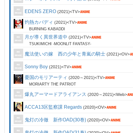
EDENS ZERO
2021
TV
灼熱カバディ
2021
TV
BURNING KABADDI
月が導く異世界道中
2021
TV
TSUKIMICHI -MOONLIT FANTASY-
魔法使いの嫁 西の少年と青嵐の騎士
2021
OV
Sonny Boy
2021
TV
憂国のモリアーティ
2020～2021
TV
MORIARTY THE PATRIOT
爆丸アーマードアライアンス
2020～2021
Web
ACCA13区監察課 Regards
2020
OV
鬼灯の冷徹 新作OAD(30巻)
2020
OV
鬼灯の冷徹 新作OAD(31巻)
2020
OV