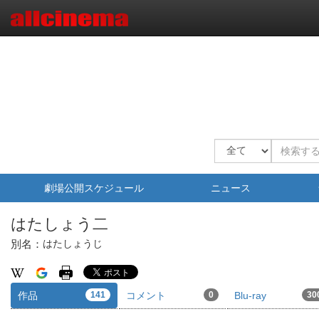
劇場公開スケジュール
ニュース
はたしょう二
別名：
はたしょうじ
作品
141
コメント
0
Blu-ray
30