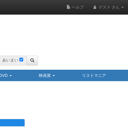
ヘルプ
ゲスト さん
あいまい
y/DVD
映画賞
リストマニア