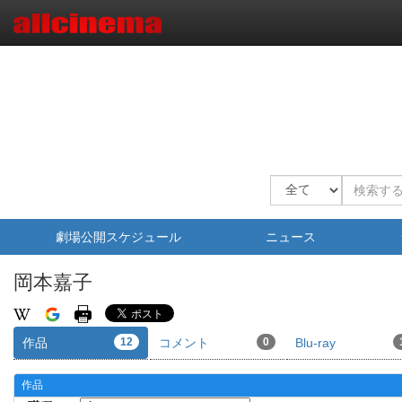
劇場公開スケジュール
ニュース
岡本嘉子
作品
12
コメント
0
Blu-ray
作品