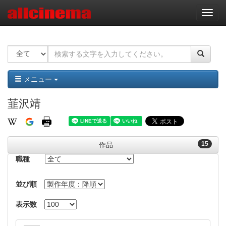
ナ
ビ
ゲ
ー
シ
ョ
ン
メニュー
韮沢靖
15
作品
職種
並び順
表示数