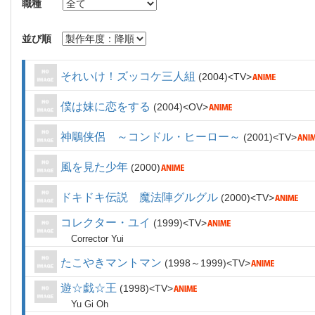
職種
並び順
それいけ！ズッコケ三人組
2004
TV
僕は妹に恋をする
2004
OV
神鵰侠侶 ～コンドル・ヒーロー～
2001
TV
風を見た少年
2000
ドキドキ伝説 魔法陣グルグル
2000
TV
コレクター・ユイ
1999
TV
Corrector Yui
たこやきマントマン
1998～1999
TV
遊☆戯☆王
1998
TV
Yu Gi Oh