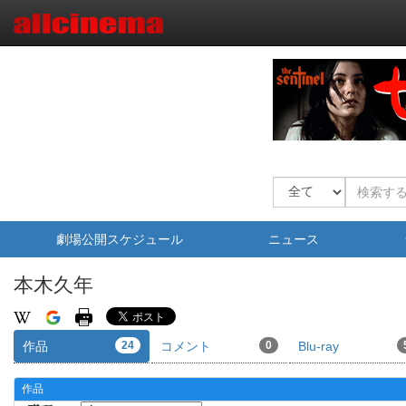
劇場公開スケジュール
ニュース
本木久年
作品
24
コメント
0
Blu-ray
作品