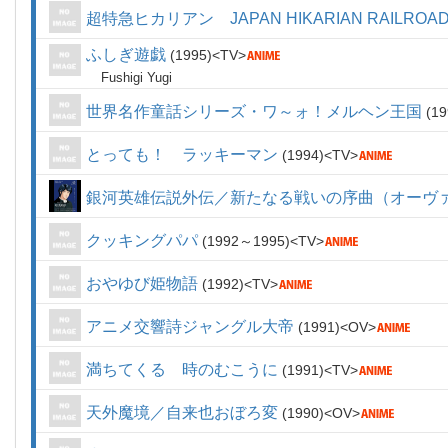
超特急ヒカリアン JAPAN HIKARIAN RAILROA
ふしぎ遊戯
1995
TV
Fushigi Yugi
世界名作童話シリーズ・ワ～ォ！メルヘン王国
19
とっても！ ラッキーマン
1994
TV
銀河英雄伝説外伝／新たなる戦いの序曲（オーヴ
クッキングパパ
1992～1995
TV
おやゆび姫物語
1992
TV
アニメ交響詩ジャングル大帝
1991
OV
満ちてくる 時のむこうに
1991
TV
天外魔境／自来也おぼろ変
1990
OV