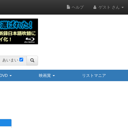
ヘルプ
ゲスト さん
あいまい
y/DVD
映画賞
リストマニア