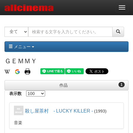
ナ
ビ
ゲ
ー
シ
ョ
ン
メニュー
ＧＥＭＭＹ
1
作品
表示数
殺し屋茶村 - LUCKY KILLER -
1993
音楽