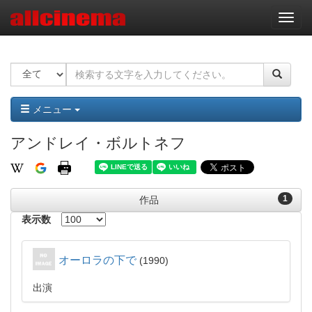
ナ
ビ
ゲ
ー
シ
ョ
ン
メニュー
アンドレイ・ボルトネフ
1
作品
表示数
オーロラの下で
1990
出演