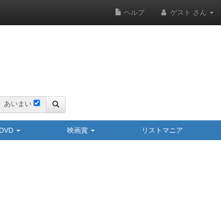
ヘルプ
ゲスト さん
あいまい
y/DVD
映画賞
リストマニア