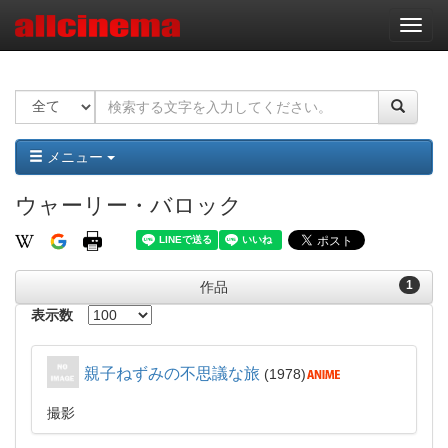
ナ
ビ
ゲ
ー
シ
ョ
ン
メニュー
ウャーリー・バロック
1
作品
表示数
親子ねずみの不思議な旅
1978
撮影