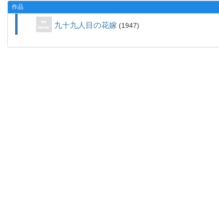
作品
九十九人目の花嫁
1947