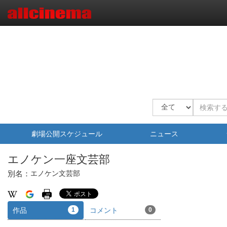
劇場公開スケジュール
ニュース
エノケン一座文芸部
別名：
エノケン文芸部
作品
1
コメント
0