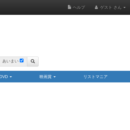
ヘルプ
ゲスト さん
あいまい
y/DVD
映画賞
リストマニア