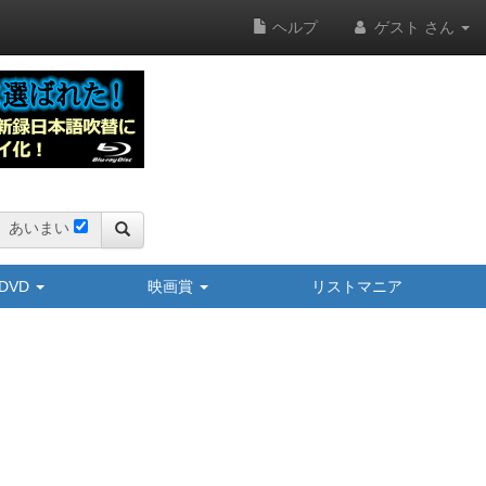
ヘルプ
ゲスト さん
あいまい
y/DVD
映画賞
リストマニア