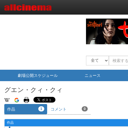
劇場公開スケジュール
ニュース
グエン・クィ・クィ
作品
1
コメント
0
作品