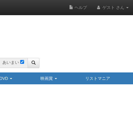
ヘルプ
ゲスト さん
あいまい
y/DVD
映画賞
リストマニア