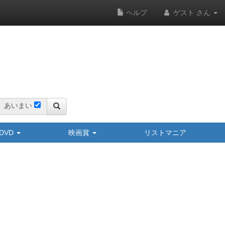
ヘルプ
ゲスト さん
あいまい
y/DVD
映画賞
リストマニア