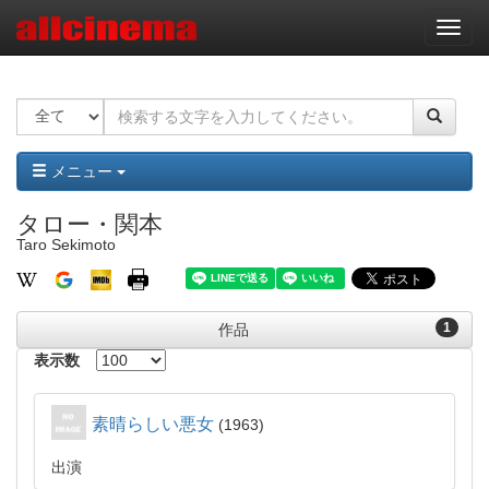
ナ
ビ
ゲ
ー
シ
ョ
ン
メニュー
タロー・関本
Taro Sekimoto
1
作品
表示数
素晴らしい悪女
1963
出演