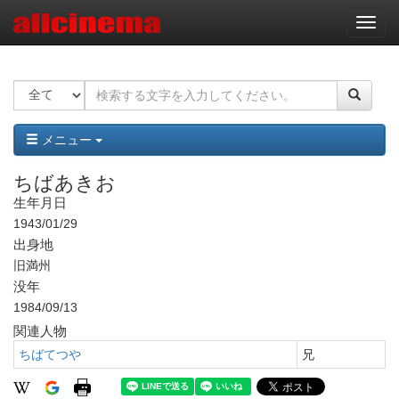
ナ
ビ
ゲ
ー
シ
ョ
ン
メニュー
ちばあきお
生年月日
1943/01/29
出身地
旧満州
没年
1984/09/13
関連人物
ちばてつや
兄