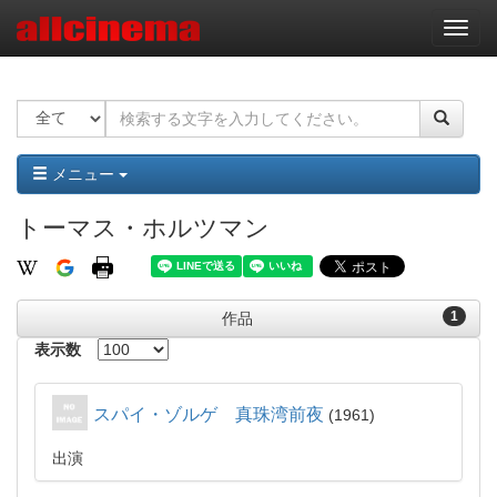
ナ
ビ
ゲ
ー
シ
ョ
ン
メニュー
トーマス・ホルツマン
1
作品
表示数
スパイ・ゾルゲ 真珠湾前夜
1961
出演