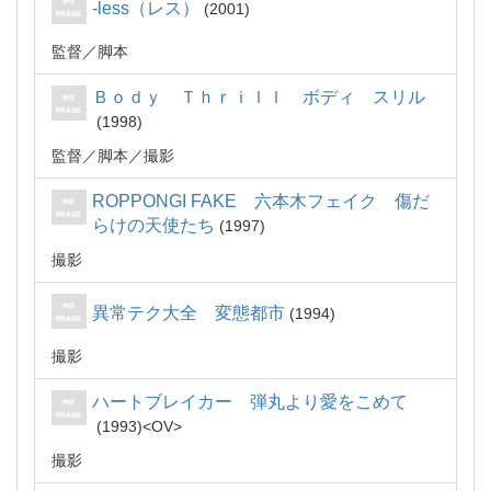
-less（レス）
2001
監督
脚本
Ｂｏｄｙ Ｔｈｒｉｌｌ ボディ スリル
1998
監督
脚本
撮影
ROPPONGI FAKE 六本木フェイク 傷だ
らけの天使たち
1997
撮影
異常テク大全 変態都市
1994
撮影
ハートブレイカー 弾丸より愛をこめて
1993
OV
撮影