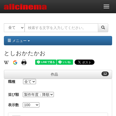
ナ
ビ
ゲ
ー
シ
ョ
ン
メニュー
としおかたかお
12
作品
職種
並び順
表示数