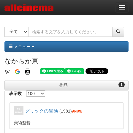
ナ
ビ
ゲ
ー
シ
ョ
ン
メニュー
なかちか東
1
作品
表示数
グリックの冒険
1981
美術監督